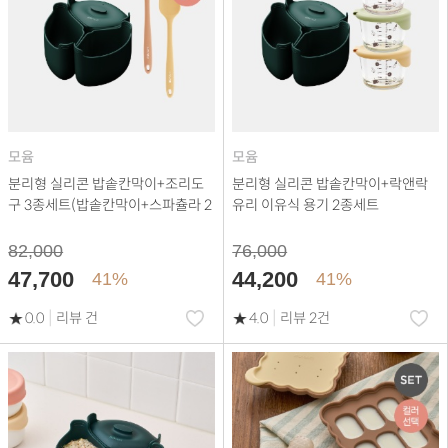
모윰
모윰
분리형 실리콘 밥솥칸막이+조리도
분리형 실리콘 밥솥칸막이+락앤락
구 3종세트(밥솥칸막이+스파츌라 2
유리 이유식 용기 2종세트
종)
82,000
76,000
47,700
44,200
41%
41%
|
|
0.0
리뷰 건
4.0
리뷰 2건