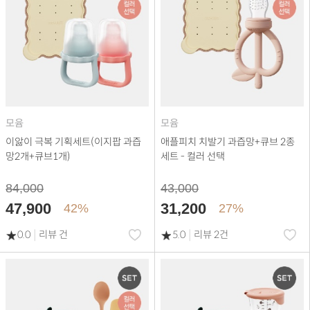
모윰
모윰
이앓이 극복 기획세트(이지팝 과즙
애플피치 치발기 과즙망+큐브 2종
망2개+큐브1개)
세트 - 컬러 선택
84,000
43,000
47,900
31,200
42%
27%
|
|
0.0
리뷰 건
5.0
리뷰 2건