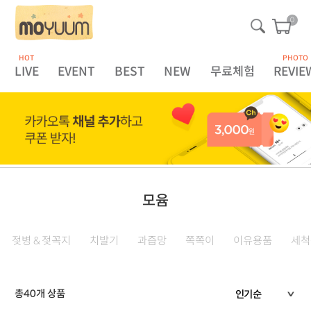
0
HOT
PHOTO
LIVE
EVENT
BEST
NEW
무료체험
REVIE
모윰
젖병 & 젖꼭지
치발기
과즙망
쪽쪽이
이유용품
세척
총
40
개 상품