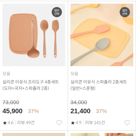
모윰
모윰
실리콘 이유식 조리도구 4종세트
실리콘 이유식 스파츌라 2종세트
(도마+국자+스파츌라 2종)
(일반+스푼형)
73,000
34,000
45,900
21,400
37%
37%
|
|
4.6
리뷰 49건
4.9
리뷰 141건