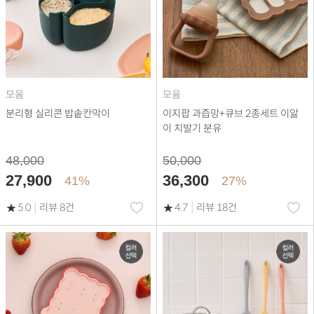
모윰
모윰
분리형 실리콘 밥솥칸막이
이지팝 과즙망+큐브 2종세트 이앓
이 치발기 분유
48,000
50,000
27,900
36,300
41%
27%
|
|
5.0
리뷰 8건
4.7
리뷰 18건