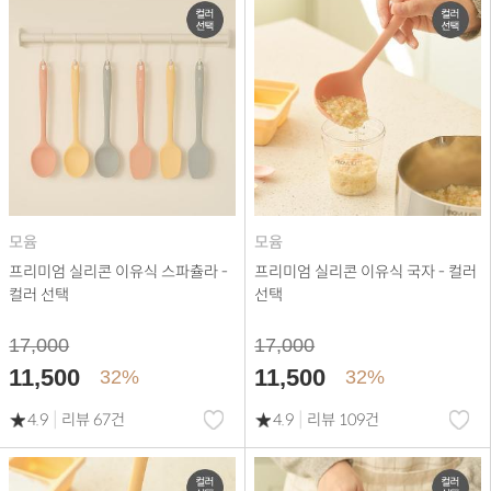
모윰
모윰
프리미엄 실리콘 이유식 스파츌라 -
프리미엄 실리콘 이유식 국자 - 컬러
컬러 선택
선택
17,000
17,000
11,500
11,500
32%
32%
|
|
4.9
리뷰 67건
4.9
리뷰 109건