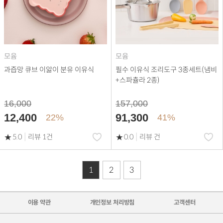
모윰
모윰
과즙망 큐브 이앓이 분유 이유식
필수 이유식 조리도구 3종세트(냄비
+스파츌라 2종)
16,000
157,000
12,400
91,300
22%
41%
|
|
5.0
리뷰 1건
0.0
리뷰 건
1
2
3
이용 약관
개인정보 처리방침
고객센터