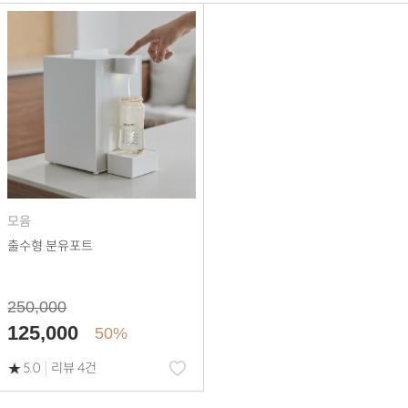
모윰
출수형 분유포트
250,000
125,000
50%
|
5.0
리뷰 4건