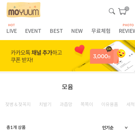
0
HOT
PHOTO
LIVE
EVENT
BEST
NEW
무료체험
REVIE
모윰
젖병 & 젖꼭지
치발기
과즙망
쪽쪽이
이유용품
세척
총
1
개 상품