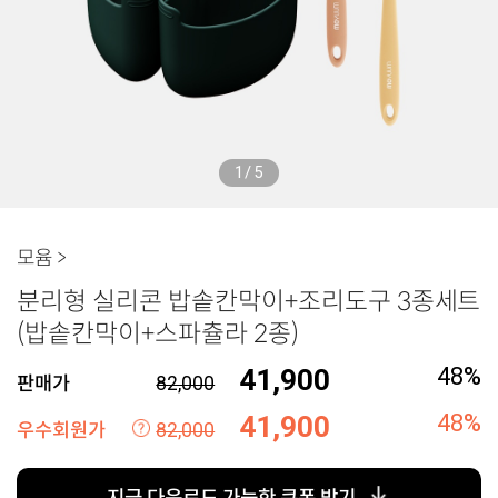
1/5
모윰 >
분리형 실리콘 밥솥칸막이+조리도구 3종세트
(밥솥칸막이+스파츌라 2종)
41,900
48%
판매가
82,000
41,900
48%
우수회원가
82,000
지금 다운로드 가능한 쿠폰 받기