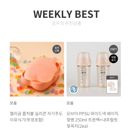
WEEKLY BEST
금주의 추천상품
모윰
모윰
모윰
이직
스타터 디바이더 흡착식판+흡착
스타터 치발기(사자/양)+케이스
젤리
럴핏
볼 세트
2개세트 - 컬러선택
이유