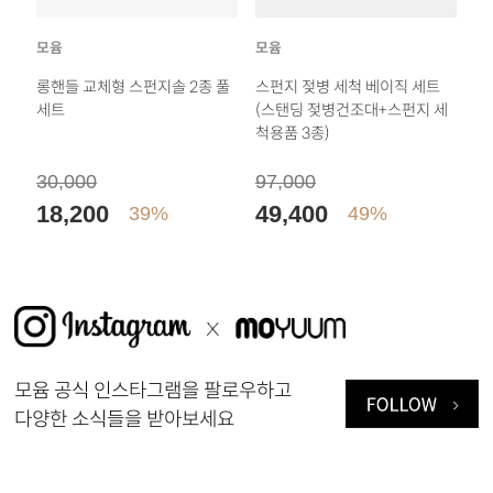
모윰
모윰
롱핸들 교체형 스펀지솔 2종 풀
스펀지 젖병 세척 베이직 세트
세트
(스탠딩 젖병건조대+스펀지 세
척용품 3종)
30,000
97,000
18,200
49,400
39%
49%
모윰 공식 인스타그램을 팔로우하고
다양한 소식들을 받아보세요