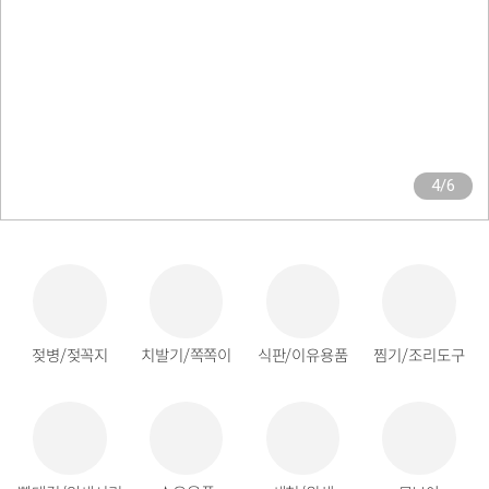
5/6
젖병/젖꼭지
치발기/쪽쪽이
식판/이유용품
찜기/조리도구