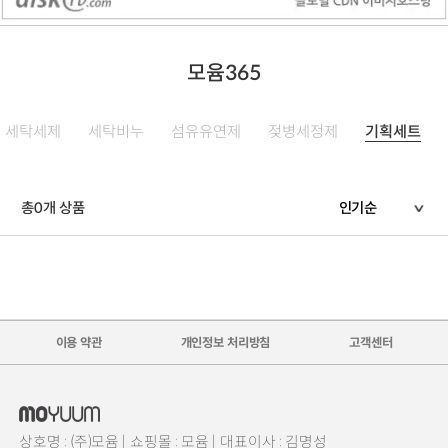
모윰365
세탁세제
세탁비누
섬유유연제
젖병세정제
기획세트
총
0
개 상품
이용 약관
개인정보 처리방침
고객센터
상호명 : (주)모윰 |
쇼핑몰 : 모윰 |
대표이사 : 김명성