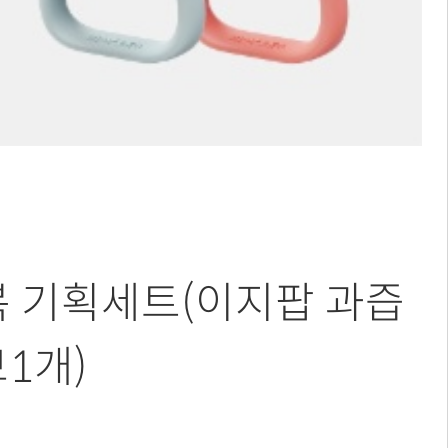
복 기획세트(이지팝 과즙
1개)