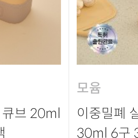
모윰
큐브 20ml
이중밀폐 
택
30ml 6구