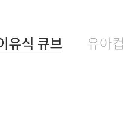
이유식 큐브
유아컵