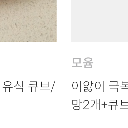
모윰
유식 큐브/
이앓이 극
망2개+큐브