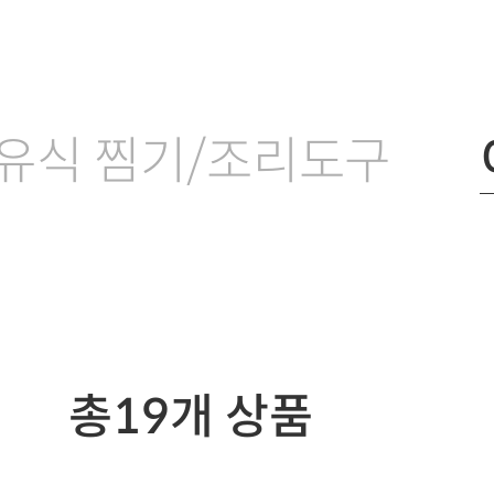
유식 찜기/조리도구
총
19
개 상품