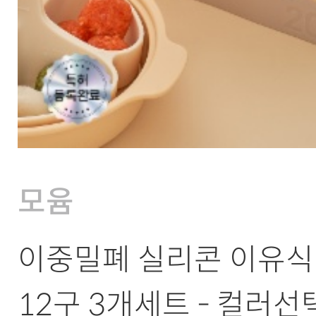
모윰
이중밀폐 실리콘 이유식 
12구 3개세트 - 컬러선