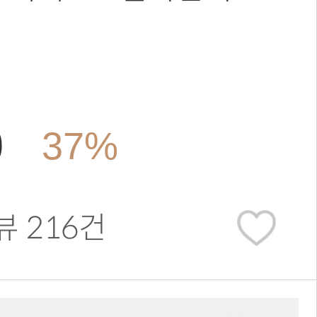
0
37%
뷰 216건