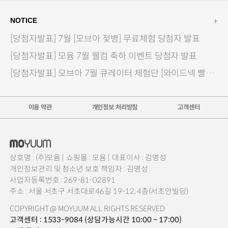
+
NOTICE
[당첨자발표] 7월 [모브아 젖병] 무료체험 당첨자 발표
[당첨자발표] 모윰 7월 웰컴 축하 이벤트 당첨자 발표
[당첨자발표] 모브아 7월 큐레이터 체험단 [와이드넥 빨대컵]
이용 약관
개인정보 처리방침
고객센터
상호명 : (주)모윰 |
쇼핑몰 : 모윰 |
대표이사 : 김명성
개인정보관리 및 청소년 보호 책임자 : 김명성
사업자등록번호 : 269-81-02891
주소 : 서울 서초구 서초대로46길 19-12, 4층(서초안빌딩)
COPYRIGHT @ MOYUUM ALL RIGHTS RESERVED
고객센터 : 1533-9084 (상담가능시간 10:00 ~ 17:00)