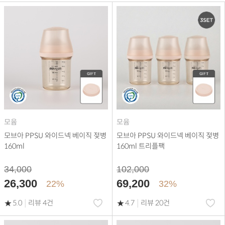
모윰
모윰
모브아 PPSU 와이드넥 베이직 젖병
모브아 PPSU 와이드넥 베이직 젖병
160ml
160ml 트리플팩
34,000
102,000
26,300
69,200
22%
32%
|
|
5.0
리뷰 4건
4.7
리뷰 20건