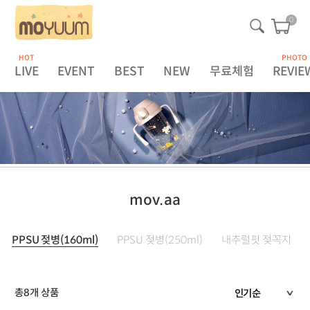
0
HOT
PHOTO
LIVE
EVENT
BEST
NEW
무료체험
REVIE
mov.aa
PPSU 젖병(160ml)
PPSU 젖병(250ml)
내추럴핏 젖꼭지
총
8
개 상품