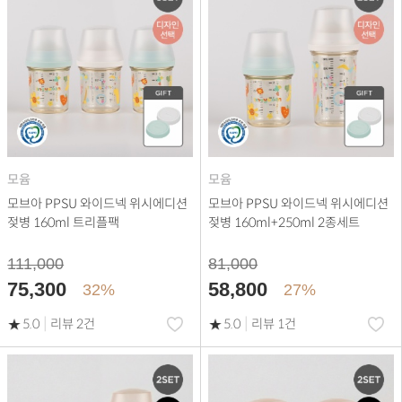
모윰
모윰
모브아 PPSU 와이드넥 위시에디션
모브아 PPSU 와이드넥 위시에디션
젖병 160ml 트리플팩
젖병 160ml+250ml 2종세트
111,000
81,000
75,300
58,800
32%
27%
|
|
5.0
리뷰 2건
5.0
리뷰 1건