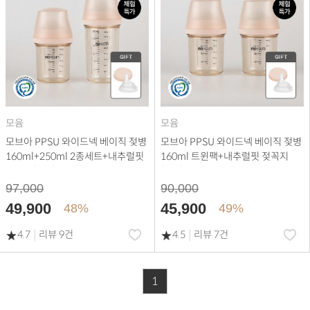
모윰
모윰
모브아 PPSU 와이드넥 베이직 젖병
모브아 PPSU 와이드넥 베이직 젖병
160ml+250ml 2종세트+내추럴핏
160ml 트윈팩+내추럴핏 젖꼭지
젖꼭지(2ea)
(2ea)
97,000
90,000
49,900
45,900
48%
49%
|
|
4.7
리뷰 9건
4.5
리뷰 7건
1